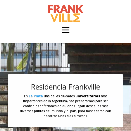
Residencia Frankville
En
La Plata
una de las ciudades
universitarias
más
importantes de la Argentina, nos preparamos para ser
confiables anfitriones de quienes llegan desde los más
diversos puntos del mundo y el país, para hospedarse con
Somos una
residencia
multicultural donde la convivencia
nosotros unos días o meses.
entre
estudiantes
de distintos países enriquece su
experiencia en la ciudad y logra que puedan adaptarse
rápidamente
.